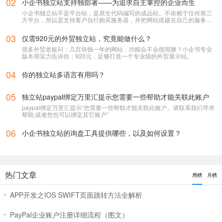
02
小企书独立站支持独部署——为追求自主掌控的企业而生
小企书独立站不是平台站，是原生代码编写的成品站。不依赖于任何第三
方平台，所以是支持客户自行购买服务器，并把网站搭建在自己的服务器
上使用！
03
仅需920元的外贸独立站，究竟能做什么？
很多外贸老板问：几百块钱一年的网站，功能会不会很简陋？小企书专业
版本用实力告诉你：920元，足够打造一个专业级的外贸展示站。
04
你的独立站多语言有用吗？
05
独立站paypal绑定万里汇提示您需要一些帮助才能关联此账户
paypal绑定万里汇提示“您需要一些帮助才能关联此账户。请联系我们寻求
帮助,或者您也可以绑定其它账户”
06
小企书独立站的询盘工具提供哪些，以及如何设置？
热门文章
周榜
月榜
APP开发之IOS SWIFT页面跳转方法全解析
PayPal企业账户注册详细流程（图文）