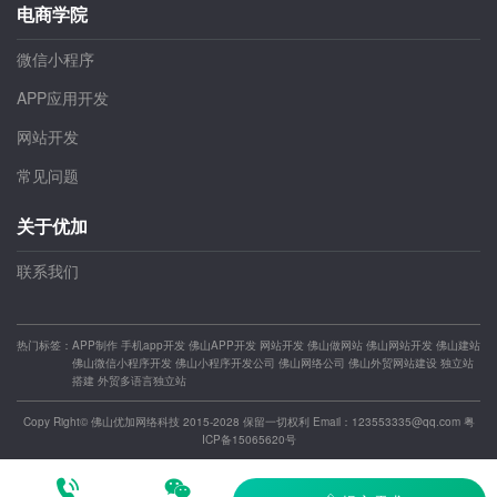
电商学院
微信小程序
APP应用开发
网站开发
常见问题
关于优加
联系我们
热门标签：
APP制作
手机app开发
佛山APP开发
网站开发
佛山做网站
佛山网站开发
佛山建站
佛山微信小程序开发
佛山小程序开发公司
佛山网络公司
佛山外贸网站建设
独立站
搭建
外贸多语言独立站
Copy Right© 佛山优加网络科技 2015-2028 保留一切权利 Email：123553335@qq.com
粤
ICP备15065620号