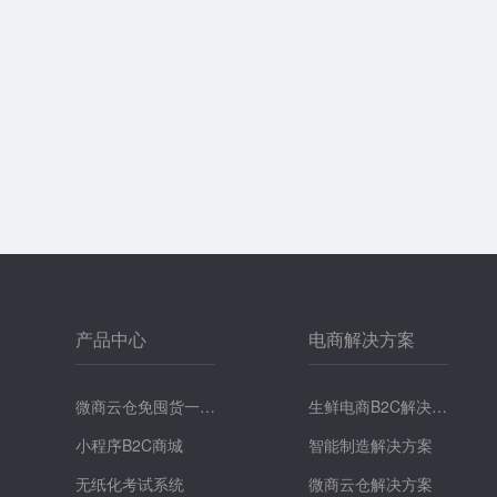
产品中心
电商解决方案
微商云仓免囤货一键
生鲜电商B2C解决方
提货系统
小程序B2C商城
案
智能制造解决方案
无纸化考试系统
微商云仓解决方案