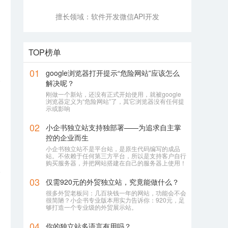
擅长领域：
软件开发
微信API开发
的
TOP榜单
01
google浏览器打开提示“危险网站”应该怎么
解决呢？
刚做一个新站，还没有正式开始使用，就被google
浏览器定义为“危险网站”了，其它浏览器没有任何提
示或影响
02
小企书独立站支持独部署——为追求自主掌
控的企业而生
小企书独立站不是平台站，是原生代码编写的成品
站。不依赖于任何第三方平台，所以是支持客户自行
购买服务器，并把网站搭建在自己的服务器上使用！
03
仅需920元的外贸独立站，究竟能做什么？
很多外贸老板问：几百块钱一年的网站，功能会不会
很简陋？小企书专业版本用实力告诉你：920元，足
够打造一个专业级的外贸展示站。
04
你的独立站多语言有用吗？