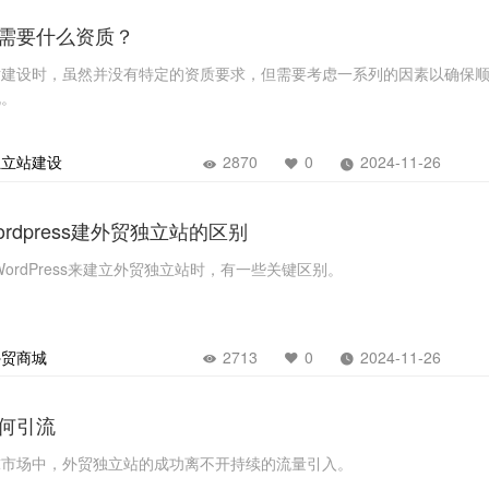
需要什么资质？
站建设时，虽然并没有特定的资质要求，但需要考虑一系列的因素以确保
规。
独立站建设
2870
0
2024-11-26
和wordpress建外贸独立站的区别
y和WordPress来建立外贸独立站时，有一些关键区别。
立即提交
外贸商城
2713
0
2024-11-26
何引流
球市场中，外贸独立站的成功离不开持续的流量引入。