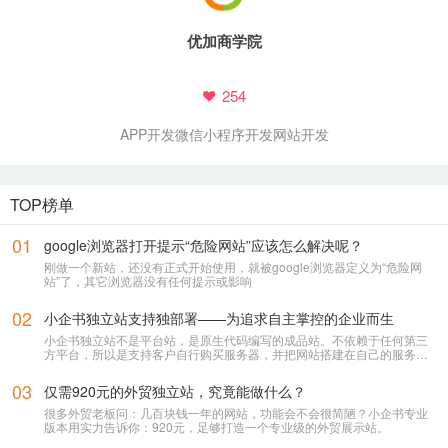
优加商学院
254
APP开发
微信小程序开发
网站开发
TOP榜单
01
google浏览器打开提示“危险网站”应该怎么解决呢？
刚做一个新站，还没有正式开始使用，就被google浏览器定义为“危险网
站”了，其它浏览器没有任何提示或影响
02
小企书独立站支持独部署——为追求自主掌控的企业而生
小企书独立站不是平台站，是原生代码编写的成品站。不依赖于任何第三
方平台，所以是支持客户自行购买服务器，并把网站搭建在自己的服务器
上使用！
03
仅需920元的外贸独立站，究竟能做什么？
很多外贸老板问：几百块钱一年的网站，功能会不会很简陋？小企书专业
版本用实力告诉你：920元，足够打造一个专业级的外贸展示站。