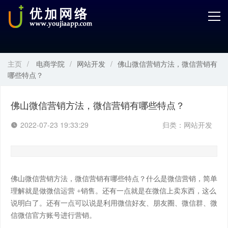
首页
产品中心
主页
/
电商学院
/
网站开发
/
佛山微信营销方法，微信营销有
开发服务
哪些特点？
解决方案
佛山微信营销方法，微信营销有哪些特点？
案例解剖
2022-07-23 19:33:29
归类：
网站开发
电商学院
关于优加
佛山微信营销方法，微信营销有哪些特点？什么是微信营销，简单
理解就是做微信运营
+销售。还有一点就是在微信上卖东西，这么
说明白了。还有一点可以说是利用微信好友、朋友圈、微信群、微
信微信官方账号进行营销。