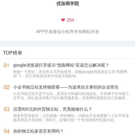
优加商学院
254
APP开发
微信小程序开发
网站开发
TOP榜单
01
google浏览器打开提示“危险网站”应该怎么解决呢？
刚做一个新站，还没有正式开始使用，就被google浏览器定义为“危险网
站”了，其它浏览器没有任何提示或影响
02
小企书独立站支持独部署——为追求自主掌控的企业而生
小企书独立站不是平台站，是原生代码编写的成品站。不依赖于任何第三
方平台，所以是支持客户自行购买服务器，并把网站搭建在自己的服务器
上使用！
03
仅需920元的外贸独立站，究竟能做什么？
很多外贸老板问：几百块钱一年的网站，功能会不会很简陋？小企书专业
版本用实力告诉你：920元，足够打造一个专业级的外贸展示站。
04
你的独立站多语言有用吗？