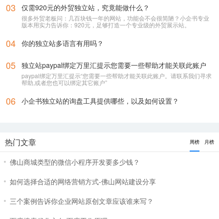
小企书独立站不是平台站，是原生代码编写的成品站。不依赖于任何第三
方平台，所以是支持客户自行购买服务器，并把网站搭建在自己的服务器
上使用！
03
仅需920元的外贸独立站，究竟能做什么？
很多外贸老板问：几百块钱一年的网站，功能会不会很简陋？小企书专业
版本用实力告诉你：920元，足够打造一个专业级的外贸展示站。
04
你的独立站多语言有用吗？
05
独立站paypal绑定万里汇提示您需要一些帮助才能关联此账户
paypal绑定万里汇提示“您需要一些帮助才能关联此账户。请联系我们寻求
帮助,或者您也可以绑定其它账户”
06
小企书独立站的询盘工具提供哪些，以及如何设置？
热门文章
周榜
月榜
佛山商城类型的微信小程序开发要多少钱？
如何选择合适的网络营销方式-佛山网站建设分享