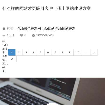
什么样的网站才更吸引客户，佛山网站建设方案
标签：
佛山微信开发
佛山做网站
佛山网站开发
1601
0
2022-07-23
共
1251
条记
录，
1
2
3
4
5
6
7
8
9
10
…
>
当前
>>
第 1
页/共
63
页