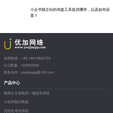
独立站paypal绑定万里汇提示您需要一些帮助才
能关联此账户
paypal绑定万里汇提示“您需要一些帮助才能关联此账户。请联系我们寻求帮助,或者您也可以绑定其它账户”
小企书独立站的询盘工具提供哪些，以及如何设
置？
全国热线：+86 18819823753
Q Q客服：123553335
商务合作：youjiaapp@126.com
产品中心
微商云仓免囤货一键提货系统