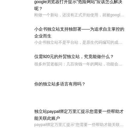
推荐阅读
google浏览器打开提示“危险网站”应该怎么解决
呢？
刚做一个新站，还没有正式开始使用，就被google浏览器定义为“危险网站”了，其它浏览器没有任何提示或影响
小企书独立站支持独部署——为追求自主掌控的
企业而生
小企书独立站不是平台站，是原生代码编写的成品站。不依赖于任何第三方平台，所以是支持客户自行购买服务器，并把网站搭建在自己的服务器上使用！
仅需920元的外贸独立站，究竟能做什么？
很多外贸老板问：几百块钱一年的网站，功能会不会很简陋？小企书专业版本用实力告诉你：920元，足够打造一个专业级的外贸展示站。
你的独立站多语言有用吗？