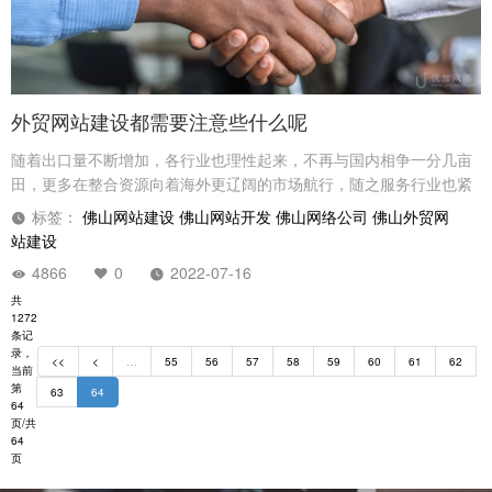
外贸网站建设都需要注意些什么呢
随着出口量不断增加，各行业也理性起来，不再与国内相争一分几亩
田，更多在整合资源向着海外更辽阔的市场航行，随之服务行业也紧
跟其后，下面由我们基本分析下外贸市场我们又能做些什么。
标签：
佛山网站建设
佛山网站开发
佛山网络公司
佛山外贸网
站建设
4866
0
2022-07-16
共
1272
条记
录，
<<
<
…
55
56
57
58
59
60
61
62
当前
第
63
64
64
页/共
64
页