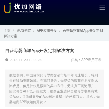
首页
产品中心
主页
/
电商学院
/
APP应用开发
/
自营母婴商城App开发定制
开发服务
解决方案
解决方案
自营母婴商城App开发定制解决方案
案例解剖
2018-11-29 10:00:30
归类：
APP应用开发
电商学院
数据表明，中国目前的母婴类交易市场年年飞速增长，特别
是在移动电商领域。在我们身边，母婴类的微商在朋友圈比
关于优加
比皆是。但是仅仅是微商的卖力宣传，无法真正沉淀用户。
因此母婴APP也开始发力，很多企业选择自建母婴电商商城
类App，目前母婴类的App日均新增用户已超万人。那么，母
婴电商APP该如何开发？