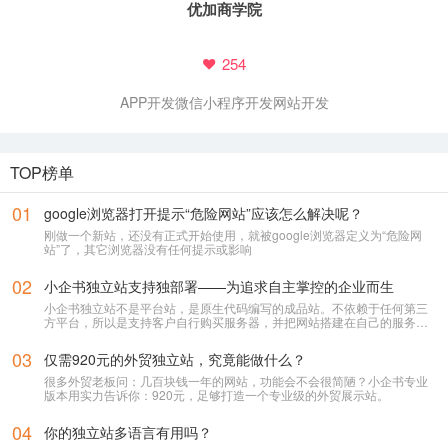
优加商学院
254
APP开发
微信小程序开发
网站开发
TOP榜单
01
google浏览器打开提示“危险网站”应该怎么解决呢？
刚做一个新站，还没有正式开始使用，就被google浏览器定义为“危险网
站”了，其它浏览器没有任何提示或影响
02
小企书独立站支持独部署——为追求自主掌控的企业而生
小企书独立站不是平台站，是原生代码编写的成品站。不依赖于任何第三
方平台，所以是支持客户自行购买服务器，并把网站搭建在自己的服务器
上使用！
03
仅需920元的外贸独立站，究竟能做什么？
很多外贸老板问：几百块钱一年的网站，功能会不会很简陋？小企书专业
版本用实力告诉你：920元，足够打造一个专业级的外贸展示站。
04
你的独立站多语言有用吗？